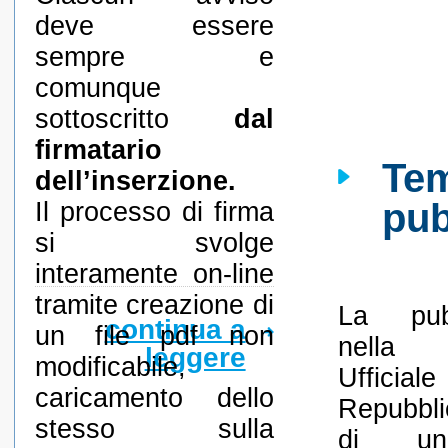
deve essere
sempre e
comunque
sottoscritto
dal
firmatario
Tem
dell’inserzione.
pub
Il processo di firma
si svolge
interamente on-line
tramite creazione di
La pubb
continua a
un file pdf non
nella 
leggere
modificabile,
Uffici
caricamento dello
Repubbli
stesso sulla
di un’i