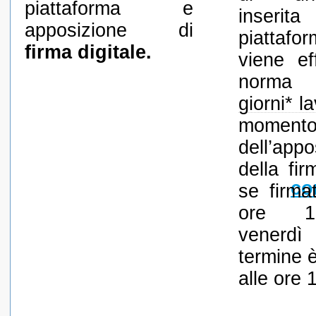
piattaforma e
inseri
apposizione di
piatta
firma digitale.
viene ef
norma
giorni* la
moment
dell’appo
della fir
co
se firma
ore 1
vener
termine è
alle ore 