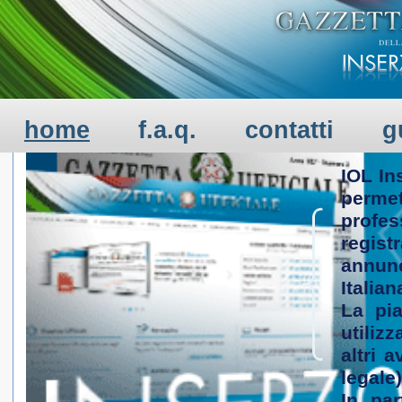
BENVENUTI
home
f.a.q.
contatti
g
IOL In
perme
profe
regist
annun
Italian
La pia
utiliz
altri 
legale)
In par