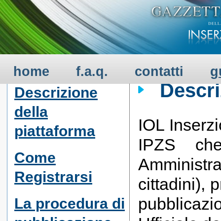
GUIDA ALL'USO - 
SERVIZIO
home
f.a.q.
contatti
g
Descri
Descrizione
della
IOL Inserzi
piattaforma
IPZS che
Come
Amministra
Registrarsi
cittadini), 
pubblicazi
La procedura di