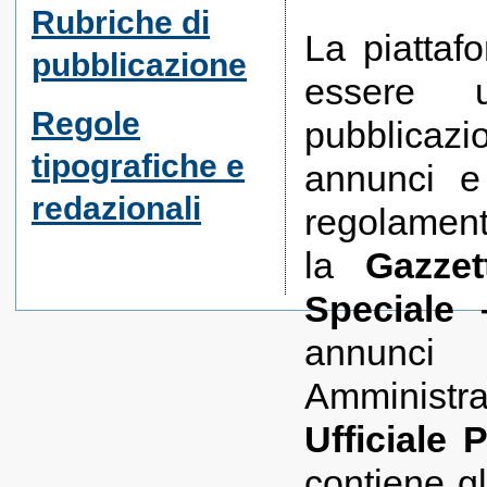
Rubriche di
La piattaf
pubblicazione
essere u
Regole
pubblicaz
tipografiche e
annunci e 
redazionali
regolamenti
la
Gazzet
Speciale 
annunci 
Amminist
Ufficiale 
contiene gl