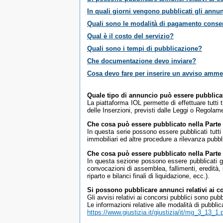
In quali giorni vengono pubblicati gli annu
Quali sono le modalità di pagamento conse
Qual è il costo del servizio?
Quali sono i tempi di pubblicazione?
Che documentazione devo inviare?
Cosa devo fare per inserire un avviso ammes
Quale tipo di annuncio può essere pubblicat
La piattaforma IOL permette di effettuare tutti t
delle Inserzioni, previsti dalle Leggi o Regolame
Che cosa può essere pubblicato nella Parte 
In questa serie possono essere pubblicati tutti g
immobiliari ed altre procedure a rilevanza pubbl
Che cosa può essere pubblicato nella Parte I
In questa sezione possono essere pubblicati gli
convocazioni di assemblea, fallimenti, eredità, 
riparto e bilanci finali di liquidazione, ecc.).
Si possono pubblicare annunci relativi ai c
Gli avvisi relativi ai concorsi pubblici sono pu
Le informazioni relative alle modalità di pubblic
https://www.giustizia.it/giustizia/it/mg_3_13