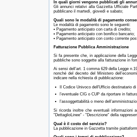
In quali giorni vengono pubblicati gli annu
Gli annunci relativi alla Gazzetta Ufficiale Par
pubblicano il martedì, giovedì e sabato;
Quali sono le modalità di pagamento conse
Le modalità di pagamento sono le seguenti:
• Pagamento anticipato con carta di credito;
• Pagamento anticipato con bonifico bancario;
• Pagamento anticipato con conto corrente pos
Fatturazione Pubblica Amministrazione
Si fa presente che, in applicazione della Legg
pubbliche sono soggette alla fatturazione in fo
Ai sensi dell’art. 1 comma 629 della Legge n.19
nonché del decreto del Ministero dell’economi
indicare nella richiesta di pubblicazione:
Il Codice Univoco dell'Ufficio destinatario di
l’eventuale CIG o CUP da riportare in fattur
l’assoggettabilità o meno dell’amministrazio
Si ricorda inoltre che eventuali informazioni a
"DettaglioLinee" - "Descrizione" della rapprese
Qual è il costo del servizio?
La pubblicazione in Gazzetta tramite piattafor
Quali sono i tempi di pubblicazione?