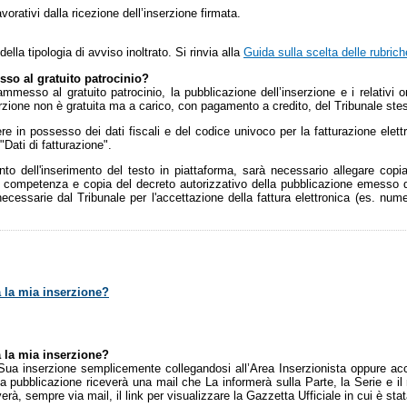
vorativi dalla ricezione dell’inserzione firmata.
la tipologia di avviso inoltrato. Si rinvia alla
Guida sulla scelta delle rubrich
so al gratuito patrocinio?
messo al gratuito patrocinio, la pubblicazione dell’inserzione e i relativi o
rzione non è gratuita ma a carico, con pagamento a credito, del Tribunale ste
e in possesso dei dati fiscali e del codice univoco per la fatturazione elettro
"Dati di fatturazione".
o dell'inserimento del testo in piattaforma, sarà necessario allegare copia
 di competenza e copia del decreto autorizzativo della pubblicazione emesso
e necessarie dal Tribunale per l'accettazione della fattura elettronica (es. nu
a la mia inserzione?
a la mia inserzione?
 Sua inserzione semplicemente collegandosi all’Area Inserzionista oppure ac
a pubblicazione riceverà una mail che La informerà sulla Parte, la Serie e il 
rà, sempre via mail, il link per visualizzare la Gazzetta Ufficiale in cui è sta