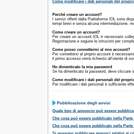
Come modificare i dati personali del propr
Perché creare un account?
I servizi offerti dalla Piattaforma IOL sono disp
tempi brevi e senza alcuna intermediazione, mon
Come creare un account?
Per creare un account IOL è necessario collegar
Registrazione e seguire le istruzioni per comple
Come posso connettermi al mio account?
Per connettersi al proprio account è necessario
il primo accesso verrà richiesto all’utente di 
Ho dimenticato la mia password
Se ha dimenticato la password, deve cliccare 
Come modificare i dati personali del propr
Per modificare i dati personali è sufficiente eff
Pubblicazione degli avvisi
Quale tipo di annuncio può essere pubblicat
Che cosa può essere pubblicato nella Parte 
Che cosa può essere pubblicato nella Parte I
Si possono pubblicare annunci relativi ai c