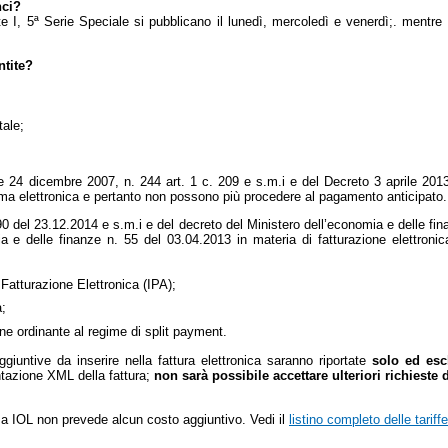
nci?
te I, 5ª Serie Speciale si pubblicano il lunedì, mercoledì e venerdì;. mentre qu
ntite?
tale;
e 24 dicembre 2007, n. 244 art. 1 c. 209 e s.m.i e del Decreto 3 aprile 201
rma elettronica e pertanto non possono più procedere al pagamento anticipato.
0 del 23.12.2014 e s.m.i e del decreto del Ministero dell’economia e delle fin
a e delle finanze n. 55 del 03.04.2013 in materia di fatturazione elettroni
 Fatturazione Elettronica (IPA);
a;
ne ordinante al regime di split payment.
ggiuntive da inserire nella fattura elettronica saranno riportate
solo ed esc
ntazione XML della fattura;
non sarà possibile accettare ulteriori richieste 
ma IOL non prevede alcun costo aggiuntivo. Vedi il
listino completo delle tariffe