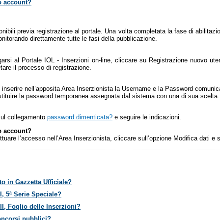
io account?
onibili previa registrazione al portale. Una volta completata la fase di abilitazio
itorando direttamente tutte le fasi della pubblicazione.
si al Portale IOL - Inserzioni on-line, cliccare su Registrazione nuovo utente,
tare il processo di registrazione.
 inserire nell’apposita Area Inserzionista la Username e la Password comunicat
sostituire la password temporanea assegnata dal sistema con una di sua scelta.
sul collegamento
password dimenticata?
e seguire le indicazioni.
io account?
ettuare l’accesso nell’Area Inserzionista, cliccare sull’opzione Modifica dati e
o in Gazzetta Ufficiale?
I, 5ª Serie Speciale?
I, Foglio delle Inserzioni?
oncorsi pubblici?