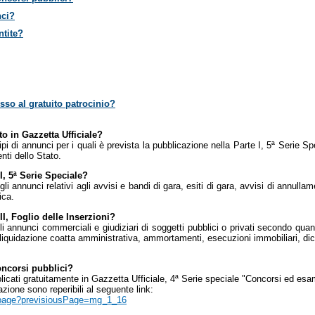
nci?
ntite?
so al gratuito patrocinio?
o in Gazzetta Ufficiale?
ipi di annunci per i quali è prevista la pubblicazione nella Parte I, 5ª Serie Spe
nti dello Stato.
I, 5ª Serie Speciale?
li annunci relativi agli avvisi e bandi di gara, esiti di gara, avvisi di annullam
ica.
I, Foglio delle Inserzioni?
 annunci commerciali e giudiziari di soggetti pubblici o privati secondo quant
liquidazione coatta amministrativa, ammortamenti, esecuzioni immobiliari, dichia
oncorsi pubblici?
bblicati gratuitamente in Gazzetta Ufficiale, 4ª Serie speciale "Concorsi ed esam
azione sono reperibili al seguente link:
_1.page?previsiousPage=mg_1_16