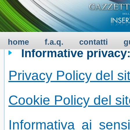
PRIVACY
home
f.a.q.
contatti
g
Informative privacy
Privacy Policy del si
Cookie Policy del si
Informativa ai sens