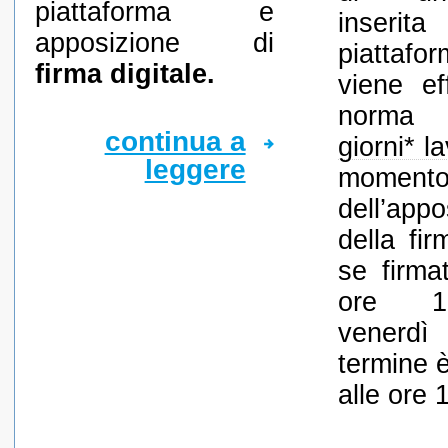
piattaforma e
inseri
apposizione di
piatta
firma digitale.
viene ef
norma
continua a
giorni* la
leggere
moment
dell’appo
della fir
se firma
ore 1
vener
termine è
alle ore 