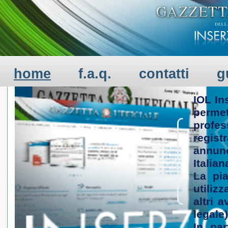
BENVENUTI
home
f.a.q.
contatti
g
IOL In
perme
profe
regist
annun
Italian
La pia
utiliz
altri 
legale)
In par