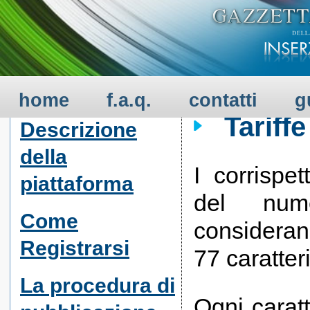
GUIDA ALL'USO - 
SERVIZIO
home
f.a.q.
contatti
g
Tariffe
Descrizione
della
I corrispe
piattaforma
del nume
Come
consideran
Registrarsi
77 caratteri
La procedura di
Ogni caratt