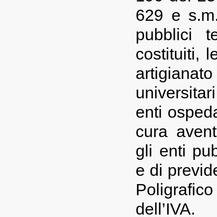
629 e s.m.i
pubblici t
costituiti,
artigiana
universitar
enti ospedal
cura aventi
gli enti pu
e di previd
Poligrafic
dell’IVA.