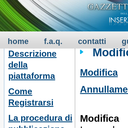
GUIDA ALL'USO - 
SERVIZIO
home
f.a.q.
contatti
g
Modifi
Descrizione
della
Modifica
piattaforma
Annullame
Come
Registrarsi
Modifica
La procedura di